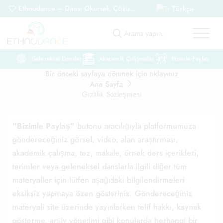
Türkçe
Ethnodance – Dansı Okumak, Çözümlemek, Paylaşmak
Ethnodance "Akadem
▼
Arama yapın..
Geleneksel Danslar
Akademik Çalışmalar
Bizimle Paylaş
Bir önceki sayfaya dönmek için tıklayınız
Ana Sayfa
Gizlilik Sözleşmesi
“Bizimle Paylaş”
butonu aracılığıyla platformumuza
göndereceğiniz görsel, video, alan araştırması,
akademik çalışma, tez, makale, örnek ders içerikleri,
terimler veya geleneksel danslarla ilgili diğer tüm
materyaller için lütfen aşağıdaki bilgilendirmeleri
eksiksiz yapmaya özen gösteriniz. Göndereceğiniz
materyali site üzerinde yayınlarken telif hakkı, kaynak
gösterme, arşiv yönetimi gibi konularda herhangi bir