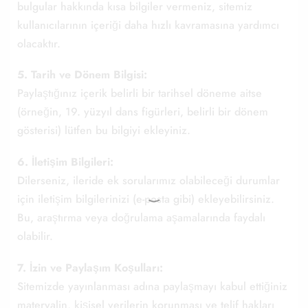
bulgular hakkında kısa bilgiler vermeniz, sitemiz
kullanıcılarının içeriği daha hızlı kavramasına yardımcı
olacaktır.
5. Tarih ve Dönem Bilgisi:
Paylaştığınız içerik belirli bir tarihsel döneme aitse
(örneğin, 19. yüzyıl dans figürleri, belirli bir dönem
gösterisi) lütfen bu bilgiyi ekleyiniz.
6. İletişim Bilgileri:
Dilerseniz, ileride ek sorularımız olabileceği durumlar
için iletişim bilgilerinizi (e-posta gibi) ekleyebilirsiniz.
Bu, araştırma veya doğrulama aşamalarında faydalı
olabilir.
7. İzin ve Paylaşım Koşulları:
Sitemizde yayınlanması adına paylaşmayı kabul ettiğiniz
materyalin, kişisel verilerin korunması ve telif hakları