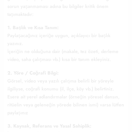
sorun yaşanmaması adına bu bilgiler kritik önem
taşımaktadır:
1. Başlık ve Kısa Tanım:
Paylaşacağınız içeriğe uygun, açıklayıcı bir başlık
yazınız.
İçeriğin ne olduğuna dair (makale, tez özeti, derleme
video, saha çalışması vb.) kısa bir tanım ekleyiniz.
2. Yöre / Coğrafi Bilgi:
Görsel, video veya yazılı çalışma belirli bir yöreyle
ilgiliyse, coğrafi konumu (il, ilçe, köy vb.) belirtiniz.
Esere ait yerel adlandırmalar (örneğin yöresel dansın,
ritüelin veya geleneğin yörede bilinen ismi) varsa lütfen
paylaşınız
3. Kaynak, Referans ve Yasal Sahiplik: