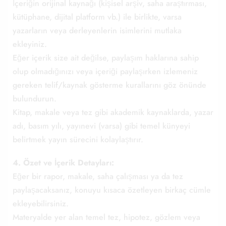
İçeriğin orijinal kaynağı (kişisel arşiv, saha araştırması,
kütüphane, dijital platform vb.) ile birlikte, varsa
yazarların veya derleyenlerin isimlerini mutlaka
ekleyiniz.
Eğer içerik size ait değilse, paylaşım haklarına sahip
olup olmadığınızı veya içeriği paylaşırken izlemeniz
gereken telif/kaynak gösterme kurallarını göz önünde
bulundurun.
Kitap, makale veya tez gibi akademik kaynaklarda, yazar
adı, basım yılı, yayınevi (varsa) gibi temel künyeyi
belirtmek yayın sürecini kolaylaştırır.
4. Özet ve İçerik Detayları:
Eğer bir rapor, makale, saha çalışması ya da tez
paylaşacaksanız, konuyu kısaca özetleyen birkaç cümle
ekleyebilirsiniz.
Materyalde yer alan temel tez, hipotez, gözlem veya