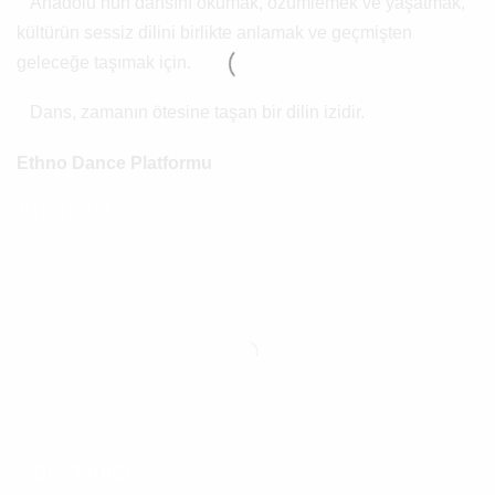
Anadolu’nun dansını okumak, özümlemek ve yaşatmak,
kültürün sessiz dilini birlikte anlamak ve geçmişten
geleceğe taşımak için.
Dans, zamanın ötesine taşan bir dilin izidir.
Ethno Dance Platformu
Anamenü
Kategoriler