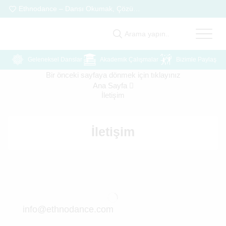
Ethnodance – Dansı Okumak, Çözümlemek, Paylaşmak
Ethnodance "Akadem
Arama yapın..
Geleneksel Danslar
Akademik Çalışmalar
Bizimle Paylaş
Bir önceki sayfaya dönmek için tıklayınız
Ana Sayfa
İletişim
İletişim
info@ethnodance.com